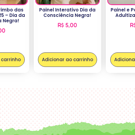
rimbo das
Painel Interativo Dia da
Painel e P
5 – Dia da
Consciência Negra!
Adultiza
a Negra!
R$
5,00
R
00
 carrinho
Adicionar ao carrinho
Adiciona