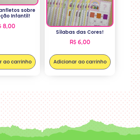
anfletos sobre
ção Infantil!
$
8,00
Sílabas das Cores!
R$
6,00
r ao carrinho
Adicionar ao carrinho