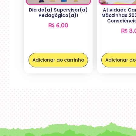
Dia do(a) Supervisor(a)
Atividade Ca
Pedagógico(a)!
Mãozinhas 202
Consciênci
R$
6,00
R$
3,
Adicionar ao carrinho
Adicionar ao