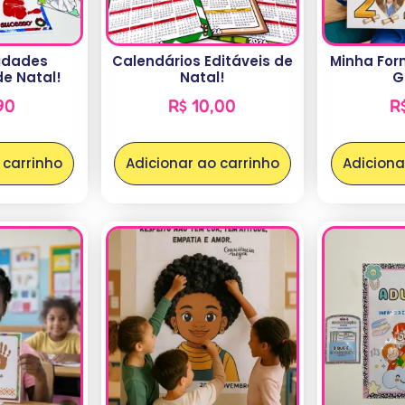
vidades
Calendários Editáveis de
Minha For
de Natal!
Natal!
G
90
R$
10,00
R
 carrinho
Adicionar ao carrinho
Adiciona