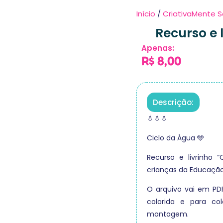
Início
/
CriativaMente S
Recurso e 
Apenas:
R$
8,00
Descrição:
💧💧💧
Ciclo da Água 🩵
Recurso e livrinho
crianças da Educação 
O arquivo vai em PDF
colorida e para co
montagem.