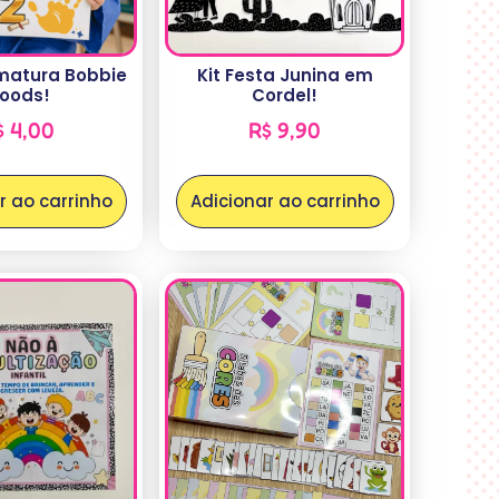
matura Bobbie
Kit Festa Junina em
oods!
Cordel!
$
4,00
R$
9,90
r ao carrinho
Adicionar ao carrinho