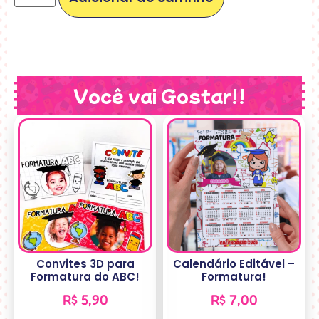
Você vai Gostar!!
Convites 3D para
Calendário Editável –
Formatura do ABC!
Formatura!
R$
5,90
R$
7,00