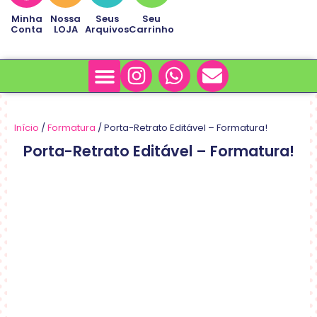
Minha
Nossa
Seus
Seu
Conta
LOJA
Arquivos
Carrinho
Minha Conta
Sobre Nós
Início
/
Formatura
/ Porta-Retrato Editável – Formatura!
Porta-Retrato Editável – Formatura!