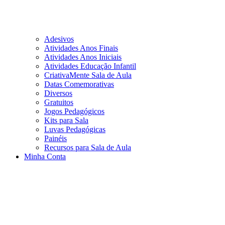
Adesivos
Atividades Anos Finais
Atividades Anos Iniciais
Atividades Educação Infantil
CriativaMente Sala de Aula
Datas Comemorativas
Diversos
Gratuitos
Jogos Pedagógicos
Kits para Sala
Luvas Pedagógicas
Painéis
Recursos para Sala de Aula
Minha Conta