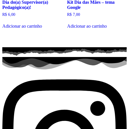
Dia do(a) Supervisor(a)
Kit Dia das Mães – tema
Pedagógico(a)!
Google
R$
6,00
R$
7,00
Adicionar ao carrinho
Adicionar ao carrinho