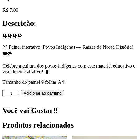
R$
7,00
Descrição:
🧡🧡🧡🧡
🏹 Painel interativo: Povos Indígenas — Raízes da Nossa História!
❤️🌟
Celebre a cultura dos povos indígenas com este material educativo e
visualmente atrativo! 🤩
Tamanho do painel 9 folhas A4!
Painel
Adicionar ao carrinho
interativo:
Povos
Indígenas
Você vai Gostar!!
—
Raízes
Produtos relacionados
da
Nossa
História!