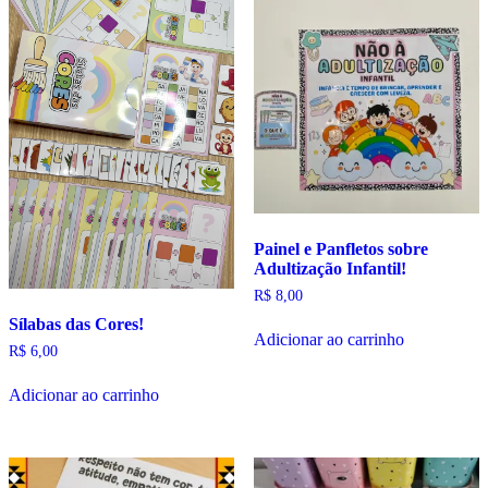
quantidade
Painel e Panfletos sobre
Adultização Infantil!
R$
8,00
Sílabas das Cores!
Adicionar ao carrinho
R$
6,00
Adicionar ao carrinho