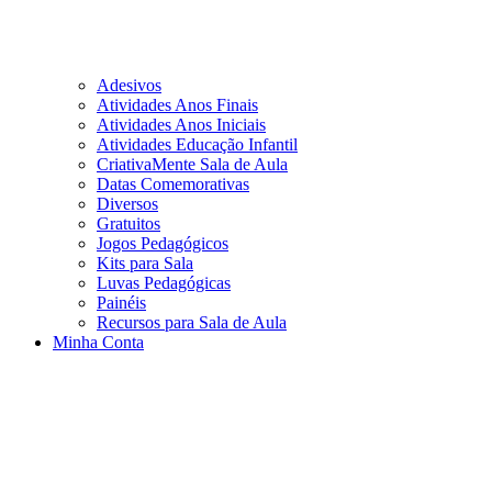
Adesivos
Atividades Anos Finais
Atividades Anos Iniciais
Atividades Educação Infantil
CriativaMente Sala de Aula
Datas Comemorativas
Diversos
Gratuitos
Jogos Pedagógicos
Kits para Sala
Luvas Pedagógicas
Painéis
Recursos para Sala de Aula
Minha Conta