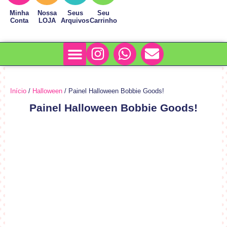
Minha
Nossa
Seus
Seu
Conta
LOJA
Arquivos
Carrinho
Minha Conta
Sobre Nós
Início
/
Halloween
/ Painel Halloween Bobbie Goods!
Painel Halloween Bobbie Goods!