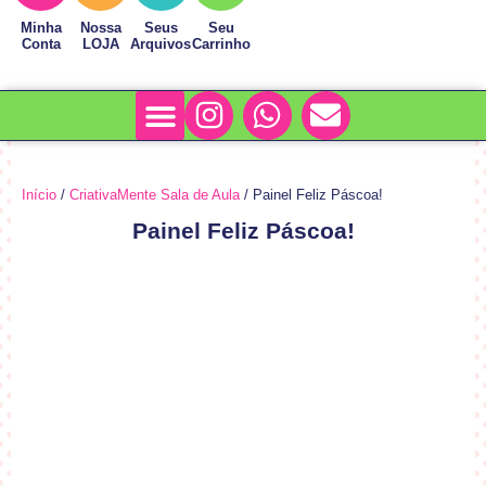
Minha
Nossa
Seus
Seu
Conta
LOJA
Arquivos
Carrinho
Minha Conta
Sobre Nós
Início
/
CriativaMente Sala de Aula
/ Painel Feliz Páscoa!
Painel Feliz Páscoa!