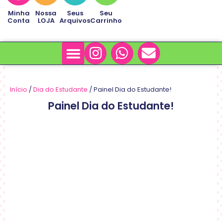
Minha
Nossa
Seus
Seu
Conta
LOJA
Arquivos
Carrinho
Minha Conta
Sobre Nós
Início
/
Dia do Estudante
/ Painel Dia do Estudante!
Painel Dia do Estudante!