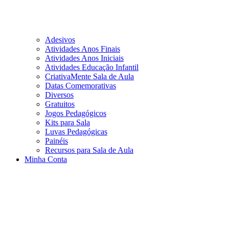
Adesivos
Atividades Anos Finais
Atividades Anos Iniciais
Atividades Educação Infantil
CriativaMente Sala de Aula
Datas Comemorativas
Diversos
Gratuitos
Jogos Pedagógicos
Kits para Sala
Luvas Pedagógicas
Painéis
Recursos para Sala de Aula
Minha Conta