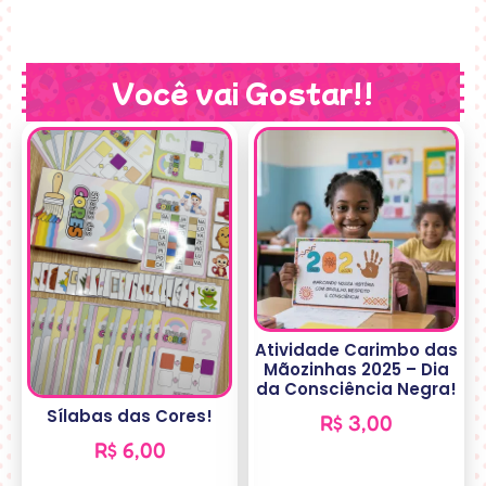
Você vai Gostar!!
Atividade Carimbo das
Mãozinhas 2025 – Dia
da Consciência Negra!
Sílabas das Cores!
R$
3,00
R$
6,00