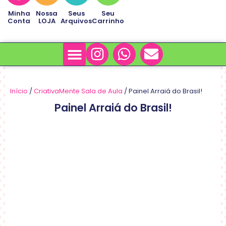
Minha
Nossa
Seus
Seu
Conta
LOJA
Arquivos
Carrinho
Minha Conta
Sobre Nós
Início
/
CriativaMente Sala de Aula
/ Painel Arraiá do Brasil!
Painel Arraiá do Brasil!