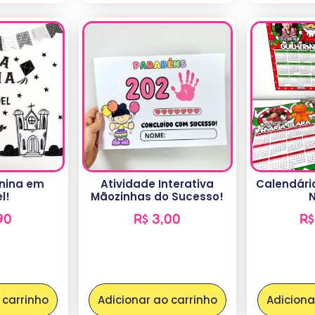
unina em
Atividade Interativa
Calendário
l!
Mãozinhas do Sucesso!
N
90
R$
3,00
R$
 carrinho
Adicionar ao carrinho
Adiciona