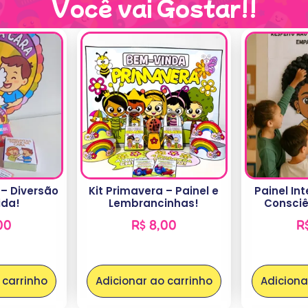
Você vai Gostar!!
 – Diversão
Kit Primavera – Painel e
Painel In
ida!
Lembrancinhas!
Consciê
00
R$
8,00
R
 carrinho
Adicionar ao carrinho
Adiciona