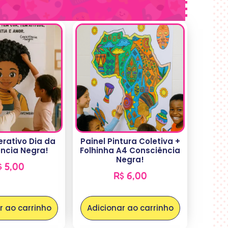
terativo Dia da
Painel Pintura Coletiva +
ncia Negra!
Folhinha A4 Consciência
Negra!
$
5,00
R$
6,00
r ao carrinho
Adicionar ao carrinho