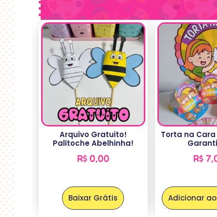
Arquivo Gratuito!
Torta na Cara
Palitoche Abelhinha!
Garant
R$
0,00
R$
7,
Baixar Grátis
Adicionar ao