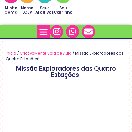
Minha
Nossa
Seus
Seu
Conta
LOJA
Arquivos
Carrinho
Minha Conta
Sobre Nós
Início
/
CriativaMente Sala de Aula
/ Missão Exploradores das
Quatro Estações!
Missão Exploradores das Quatro
Estações!