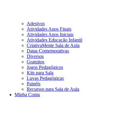
Adesivos
Atividades Anos Finais
Atividades Anos Iniciais
Atividades Educação Infantil
CriativaMente Sala de Aula
Datas Comemorativas
Diversos
Gratuitos
Jogos Pedagógicos
Kits para Sala
Luvas Pedagógicas
Painéis
Recursos para Sala de Aula
Minha Conta