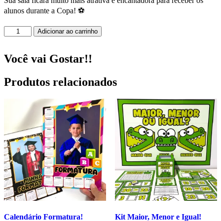
Sua sala ficará muito mais atrativa e encantadora para receber os
alunos durante a Copa! ⚽
Mascotes
Adicionar ao carrinho
da
Copa
do
Você vai Gostar!!
Mundo!
quantidade
Produtos relacionados
Calendário Formatura!
Kit Maior, Menor e Igual!