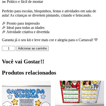
✂️ Prático e fácil de montar
Perfeito para escolas, bloquinhos, festas e atividades em sala de
aula! As crianças se divertem pintando, criando e brincando.
🎉 Pronto para impressão
🎉 Ideal para todas as idades
🎉 Atividade criativa e divertida
Garanta já o seu kit e leve mais cor e alegria para o Carnaval! 💛
Máscaras
Adicionar ao carrinho
de
Carnaval
–
Você vai Gostar!!
Bobbie
Goods!
Produtos relacionados
quantidade