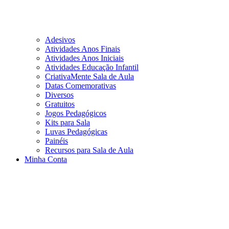
Adesivos
Atividades Anos Finais
Atividades Anos Iniciais
Atividades Educação Infantil
CriativaMente Sala de Aula
Datas Comemorativas
Diversos
Gratuitos
Jogos Pedagógicos
Kits para Sala
Luvas Pedagógicas
Painéis
Recursos para Sala de Aula
Minha Conta