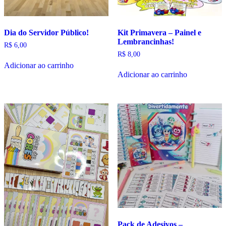
Dia do Servidor Público!
Kit Primavera – Painel e
Lembrancinhas!
R$
6,00
R$
8,00
Adicionar ao carrinho
Adicionar ao carrinho
Pack de Adesivos –