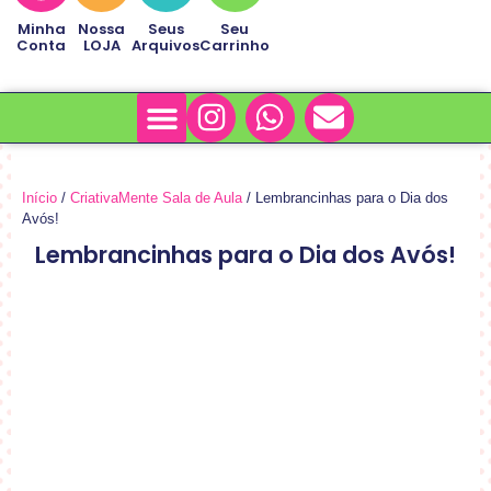
Minha
Nossa
Seus
Seu
Conta
LOJA
Arquivos
Carrinho
Minha Conta
Sobre Nós
Início
/
CriativaMente Sala de Aula
/ Lembrancinhas para o Dia dos
Avós!
Lembrancinhas para o Dia dos Avós!