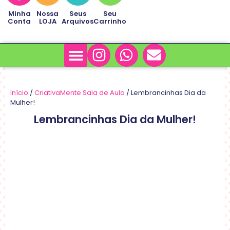
Minha
Nossa
Seus
Seu
Conta
LOJA
Arquivos
Carrinho
Minha Conta
Sobre Nós
Início
/
CriativaMente Sala de Aula
/ Lembrancinhas Dia da
Mulher!
Lembrancinhas Dia da Mulher!