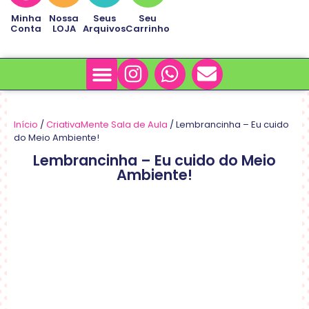
Minha
Nossa
Seus
Seu
Conta
LOJA
Arquivos
Carrinho
Minha Conta
Sobre Nós
Início
/
CriativaMente Sala de Aula
/ Lembrancinha – Eu cuido
do Meio Ambiente!
Lembrancinha – Eu cuido do Meio
Ambiente!