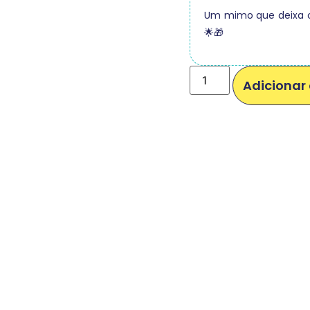
Um mimo que deixa o 
🌟🎁
Adicionar 