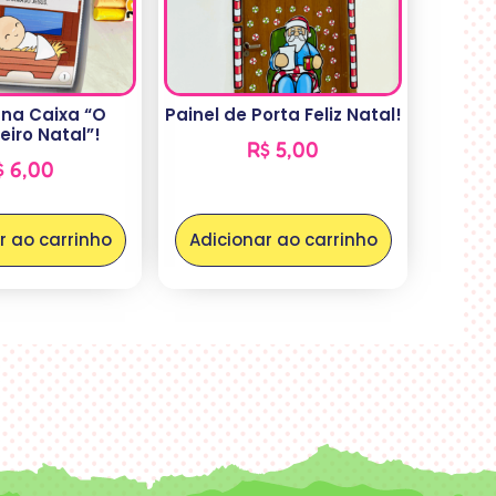
 na Caixa “O
Painel de Porta Feliz Natal!
iro Natal”!
R$
5,00
$
6,00
r ao carrinho
Adicionar ao carrinho