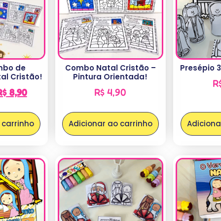
mbo de
Combo Natal Cristão –
Presépio 3
al Cristão!
Pintura Orientada!
R
R$
8,90
R$
4,90
 carrinho
Adicionar ao carrinho
Adiciona