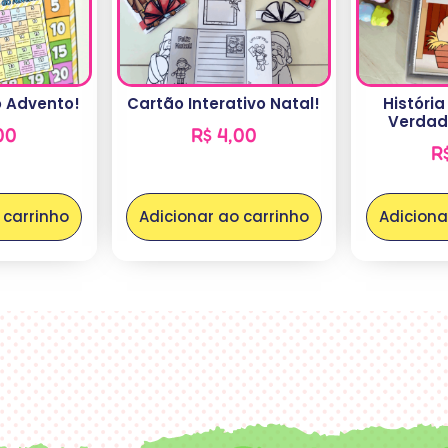
o Advento!
Cartão Interativo Natal!
História
Verdade
00
R$
4,00
R
 carrinho
Adicionar ao carrinho
Adiciona