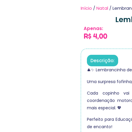
Início
/
Natal
/ Lembranc
Lemb
Apenas:
R$
4,00
Descrição:
🎄✨ Lembrancinha de 
Uma surpresa fofinha
Cada copinho vai 
coordenação motora
mais especial. 💖
Perfeito para Educação
de encanto!