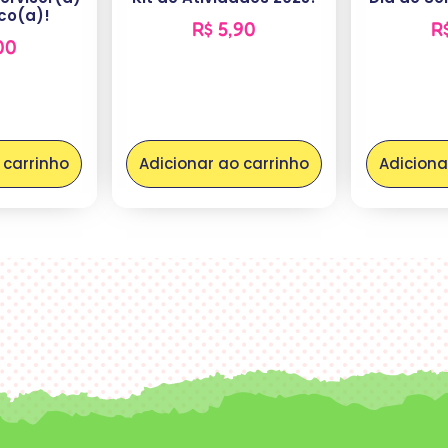
co(a)!
R$
5,90
R
00
 carrinho
Adicionar ao carrinho
Adiciona