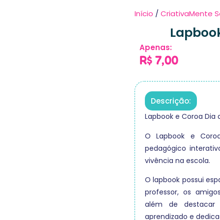
Início
/
CriativaMente S
Lapbook
Apenas:
R$
7,00
Descrição:
Lapbook e Coroa Dia d
O Lapbook e Coroa
pedagógico interativ
vivência na escola.
O lapbook possui espa
professor, os amigos
além de destacar v
aprendizado e dedica