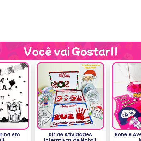
Você vai Gostar!!
unina em
Kit de Atividades
Boné e Ave
l!
Interativas de Natal!