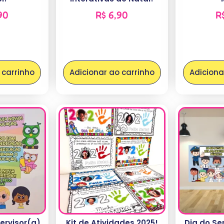
90
R$
6,90
R
 carrinho
Adicionar ao carrinho
Adiciona
ervisor(a)
Kit de Atividades 2025!
Dia do Ser