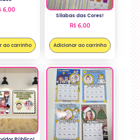
$
6,00
Sílabas das Cores!
R$
6,00
r ao carrinho
Adicionar ao carrinho
vidor Público!