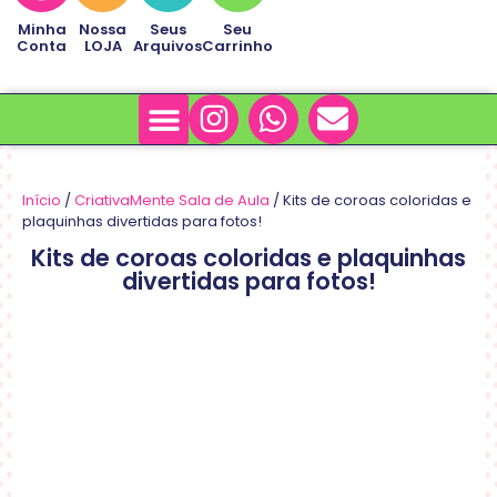
Minha
Nossa
Seus
Seu
Conta
LOJA
Arquivos
Carrinho
Minha Conta
Sobre Nós
Início
/
CriativaMente Sala de Aula
/ Kits de coroas coloridas e
plaquinhas divertidas para fotos!
Kits de coroas coloridas e plaquinhas
divertidas para fotos!