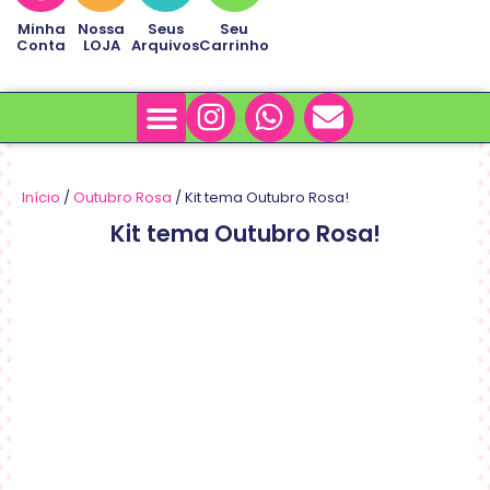
Minha
Nossa
Seus
Seu
Conta
LOJA
Arquivos
Carrinho
Minha Conta
Sobre Nós
Início
/
Outubro Rosa
/ Kit tema Outubro Rosa!
Kit tema Outubro Rosa!