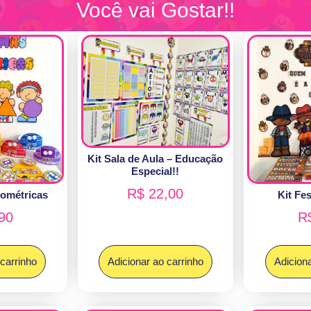
Você vai Gostar!!
Kit Sala de Aula – Educação
Especial!!
R$
22,00
ométricas
Kit Fe
90
R
 carrinho
Adicionar ao carrinho
Adiciona