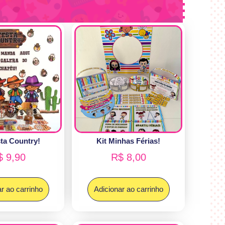
sta Country!
Kit Minhas Férias!
$
9,90
R$
8,00
r ao carrinho
Adicionar ao carrinho