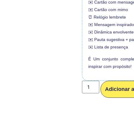
✉️ Cartão com mensa
✉️ Cartão com mimo
⏰ Relógio lembrete
✉️ Mensagem inspirado
✉️ Dinâmica envolvente
✉️ Pauta sugestiva + p
✉️ Lista de presença
É Um conjunto complet
inspirar com propósito!
Adicionar 