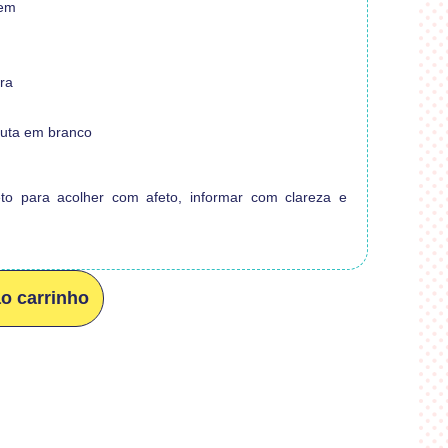
gem
ra
auta em branco
o para acolher com afeto, informar com clareza e
ao carrinho