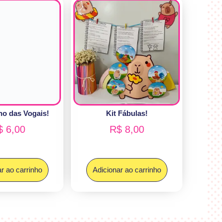
ho das Vogais!
Kit Fábulas!
$
6,00
R$
8,00
r ao carrinho
Adicionar ao carrinho