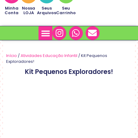
Minha
Nossa
Seus
Seu
Conta
LOJA
Arquivos
Carrinho
Minha Conta
Sobre Nós
Início
/
Atividades Educação Infantil
/ Kit Pequenos
Exploradores!
Kit Pequenos Exploradores!