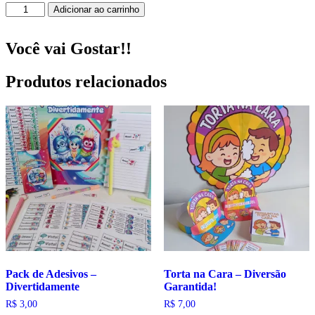
Kit
Adicionar ao carrinho
Painel
+
Folhinha
Você vai Gostar!!
A4
Arraiá
Produtos relacionados
Mascotes
da
Copa
2026!
quantidade
Pack de Adesivos –
Torta na Cara – Diversão
Divertidamente
Garantida!
R$
3,00
R$
7,00