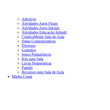
Adesivos
Atividades Anos Finais
Atividades Anos Iniciais
Atividades Educação Infantil
CriativaMente Sala de Aula
Datas Comemorativas
Diversos
Gratuitos
Jogos Pedagógicos
Kits para Sala
Luvas Pedagógicas
Painéis
Recursos para Sala de Aula
Minha Conta