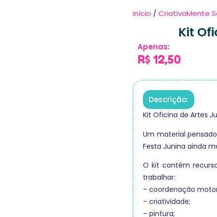
Início
/
CriativaMente S
Kit Of
Apenas:
R$
12,50
Descrição:
Kit Oficina de Artes J
Um material pensado 
Festa Junina ainda ma
O kit contém recurso
trabalhar:
– coordenação motor
– criatividade;
– pintura;