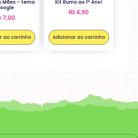
as Mães – tema
Kit Rumo ao 1º Ano!
oogle
R$
6,90
$
7,00
r ao carrinho
Adicionar ao carrinho