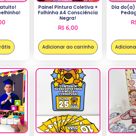
atuito!
Painel Pintura Coletiva +
Dia do(a)
belhinha!
Folhinha A4 Consciência
Pedag
Negra!
00
R
R$
6,00
rátis
Adicionar ao carrinho
Adiciona