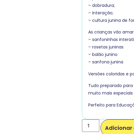
– dobradura;
– interação;
– cultura junina de fo
As crianças vão amar
– sanfoninhas interat
– rosetas juninas
– balão junino
– sanfona junina
Versões coloridas e pa
Tudo preparado para fa
muito mais especiais 
Perfeito para Educação
Adicionar 