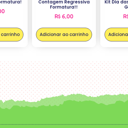
ormatura!
Contagem Regressiva
Kit Dia d
Formatura!!
G
00
R$
6,00
R
 carrinho
Adicionar ao carrinho
Adiciona