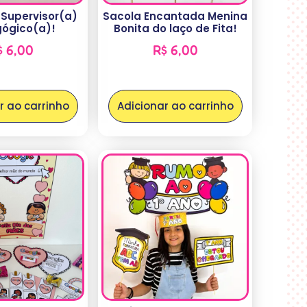
 Supervisor(a)
Sacola Encantada Menina
ógico(a)!
Bonita do laço de Fita!
$
6,00
R$
6,00
r ao carrinho
Adicionar ao carrinho