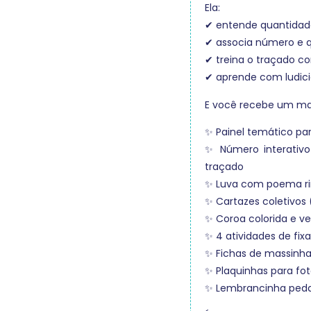
Ela:
✔ entende quantidad
✔ associa número e 
✔ treina o traçado c
✔ aprende com ludic
E você recebe um mat
✨ Painel temático pa
✨ Número interativ
traçado
✨ Luva com poema ri
✨ Cartazes coletivos
✨ Coroa colorida e ve
✨ 4 atividades de fix
✨ Fichas de massinh
✨ Plaquinhas para fo
✨ Lembrancinha ped