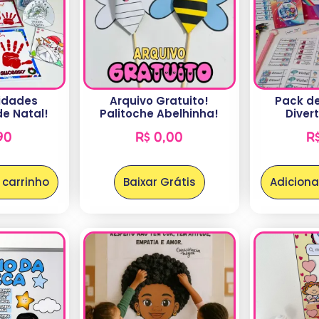
vidades
Arquivo Gratuito!
Pack de
de Natal!
Palitoche Abelhinha!
Diver
90
R$
0,00
R
 carrinho
Baixar Grátis
Adiciona