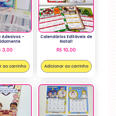
 Adesivos –
Calendários Editáveis de
tidamente
Natal!
$
3,00
R$
10,00
r ao carrinho
Adicionar ao carrinho