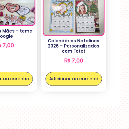
as Mães – tema
oogle
Calendários Natalinos
$
7,00
2026 – Personalizados
com Foto!
R$
7,00
r ao carrinho
Adicionar ao carrinho