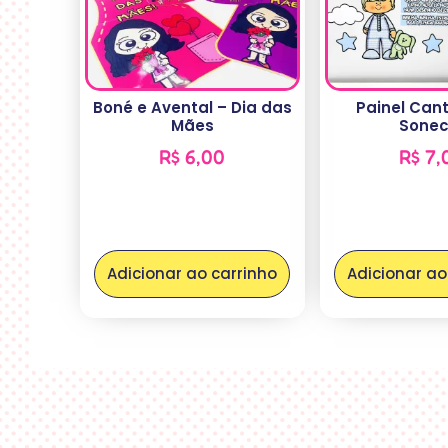
Boné e Avental – Dia das
Painel Can
Mães
Sonec
R$
6,00
R$
7,
Adicionar ao carrinho
Adicionar ao