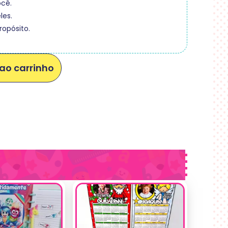
ocê.
les.
opósito.
ao carrinho