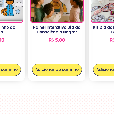
tinho da
Painel Interativo Dia da
Kit Dia d
a!
Consciência Negra!
G
00
R$
5,00
R
 carrinho
Adicionar ao carrinho
Adiciona