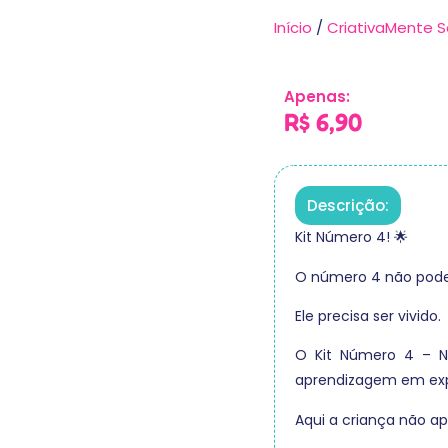
Início
/
CriativaMente S
Apenas:
R$
6,90
Descrição:
Kit Número 4! 🌟
O número 4 não pode 
Ele precisa ser vivido.
O Kit Número 4 – N
aprendizagem em exp
Aqui a criança não a