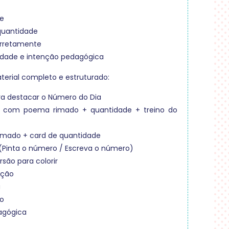
e
quantidade
orretamente
idade e intenção pedagógica
erial completo e estruturado:
ra destacar o Número do Dia
o com poema rimado + quantidade + treino do
mado + card de quantidade
 (Pinta o número / Escreva o número)
rsão para colorir
ação
a
to
agógica