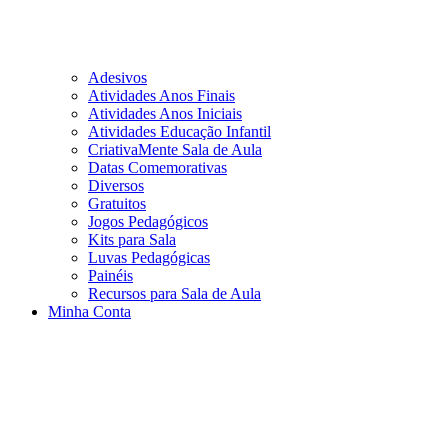
Adesivos
Atividades Anos Finais
Atividades Anos Iniciais
Atividades Educação Infantil
CriativaMente Sala de Aula
Datas Comemorativas
Diversos
Gratuitos
Jogos Pedagógicos
Kits para Sala
Luvas Pedagógicas
Painéis
Recursos para Sala de Aula
Minha Conta