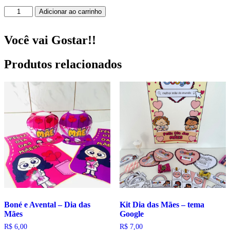
Kit
Adicionar ao carrinho
Jogadores
das
Seleções
Você vai Gostar!!
Mais
Amadas
Produtos relacionados
do
Brasil!
quantidade
Boné e Avental – Dia das
Kit Dia das Mães – tema
Mães
Google
R$
6,00
R$
7,00