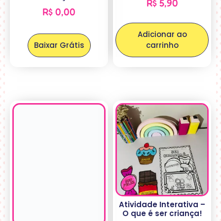
R$
5,90
R$
0,00
Adicionar ao
Baixar Grátis
carrinho
Atividade Interativa –
O que é ser criança!