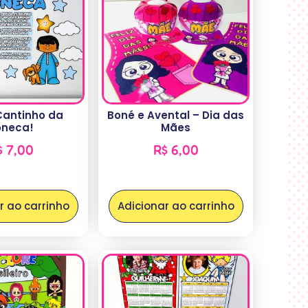
Cantinho da
Boné e Avental – Dia das
oneca!
Mães
$
7,00
R$
6,00
r ao carrinho
Adicionar ao carrinho