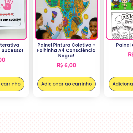
nterativa
Painel Pintura Coletiva +
Painel 
 Sucesso!
Folhinha A4 Consciência
R
Negra!
00
R$
6,00
 carrinho
Adicionar ao carrinho
Adiciona