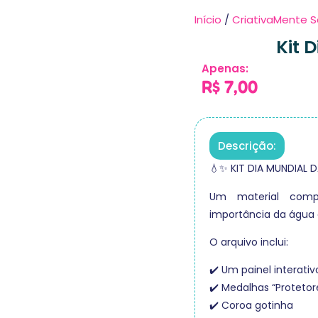
Início
/
CriativaMente S
Kit 
Apenas:
R$
7,00
Descrição:
💧✨ KIT DIA MUNDIAL 
Um material compl
importância da água d
O arquivo inclui:
✔️ Um painel interati
✔️ Medalhas “Protetor
✔️ Coroa gotinha