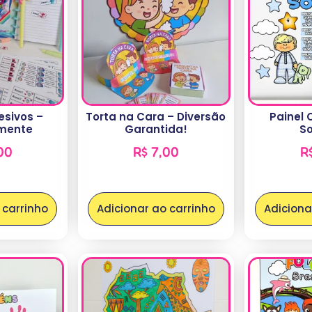
esivos –
Torta na Cara – Diversão
Painel 
amente
Garantida!
S
00
R$
7,00
R
 carrinho
Adicionar ao carrinho
Adiciona