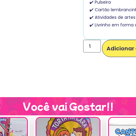
✔️ Pulseira
✔️ Cartão lembrancin
✔️ Atividades de artes
✔️ Livrinho em forma 
Adicionar 
Você vai Gostar!!