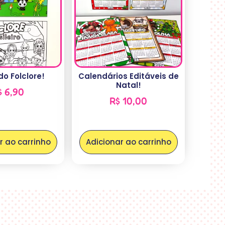
do Folclore!
Calendários Editáveis de
Natal!
$
6,90
R$
10,00
r ao carrinho
Adicionar ao carrinho