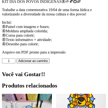
KIT DIA DOS POVOS INDÍGENAS🦋🌱🍂🪹🌈
Trabalhe a data comemorativa 19/04 de uma forma lúdica e
valorizando a diversidade da nossa cultura e dos povos!
Inclui:
🦋Painel com imagens e frases;
🦋Moldura ampliada colorida;
🦋Coroa para colorir;
🦋Texto informativo + atividade;
🦋Desenho para colorir;
Arquivo em PDF pronto para a impressão
Kit
Adicionar ao carrinho
Dia
dos
Povos
Você vai Gostar!!
Indígenas!
quantidade
Produtos relacionados