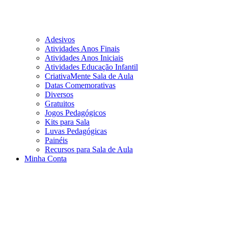
Adesivos
Atividades Anos Finais
Atividades Anos Iniciais
Atividades Educação Infantil
CriativaMente Sala de Aula
Datas Comemorativas
Diversos
Gratuitos
Jogos Pedagógicos
Kits para Sala
Luvas Pedagógicas
Painéis
Recursos para Sala de Aula
Minha Conta