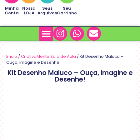
Minha
Nossa
Seus
Seu
Conta
LOJA
Arquivos
Carrinho
Minha Conta
Sobre Nós
Início
/
CriativaMente Sala de Aula
/ Kit Desenho Maluco –
Ouça, Imagine e Desenhe!
Kit Desenho Maluco – Ouça, Imagine e
Desenhe!