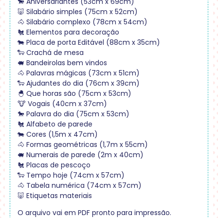
🐎 Aniversariantes (53cm x 69cm)
🐷 Silabário simples (75cm x 52cm)
🐴 Silabário complexo (78cm x 54cm)
🐔 Elementos para decoração
🐄 Placa de porta Editável (88cm x 35cm)
🐑 Crachá de mesa
🐖 Bandeirolas bem vindos
🐴 Palavras mágicas (73cm x 51cm)
🐑 Ajudantes do dia (76cm x 39cm)
🐣 Que horas são (75cm x 53cm)
🐮 Vogais (40cm x 37cm)
🐎 Palavra do dia (75cm x 53cm)
🐔 Alfabeto de parede
🐄 Cores (1,5m x 47cm)
🐴 Formas geométricas (1,7m x 55cm)
🐖 Numerais de parede (2m x 40cm)
🐔 Placas de pescoço
🐑 Tempo hoje (74cm x 57cm)
🐴 Tabela numérica (74cm x 57cm)
🐷 Etiquetas materiais
O arquivo vai em PDF pronto para impressão.