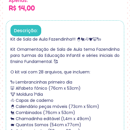
Apenas:
R$
14,00
Descrição:
Kit de Sala de Aula Fazendinha!!! 🐣🐔🐴🐮🐷🐑
Kit Ornamentação de Sala de Aula tema Fazendinha
para turmas da Educação Infantil e séries iniciais do
Ensino Fundamental. 🥰
O kit vai com 28 arquivos, que incluem:
🐑 Lembrancinhas primeiro dia
🐷 Alfabeto fônico (76cm x 53cm)
🐮 Moldura 1ºdia
🐴 Capas de caderno
🐣 Calendário peças móveis (73cm x 51cm)
🐔 Combinados (76cm x 53cm)
🐄 Chamadinha editável (1,4m x 49cm)
🐖 Quantos Somos (54cm x77cm)