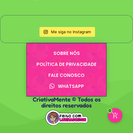
Me siga no Instagram
SOBRE NÓS
POLÍTICA DE PRIVACIDADE
FALE CONOSCO
WHATSAPP
CriativaMente © Todos os
direitos reservados
0