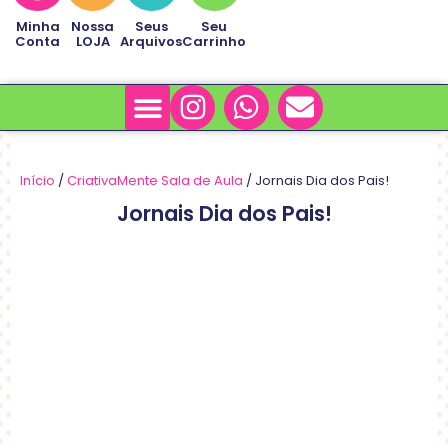
Minha
Nossa
Seus
Seu
Conta
LOJA
Arquivos
Carrinho
Minha Conta
Sobre Nós
Início
/
CriativaMente Sala de Aula
/ Jornais Dia dos Pais!
Jornais Dia dos Pais!