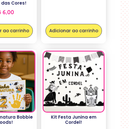
 das Cores!
$
6,00
r ao carrinho
Adicionar ao carrinho
matura Bobbie
Kit Festa Junina em
oods!
Cordel!