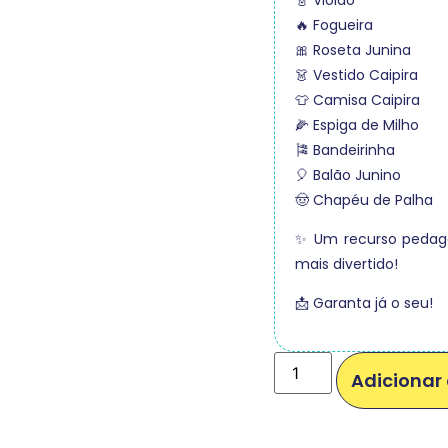
🔥 Fogueira
🎀 Roseta Junina
👗 Vestido Caipira
👕 Camisa Caipira
🌽 Espiga de Milho
🎏 Bandeirinha
🎈 Balão Junino
🤠 Chapéu de Palha
✨ Um recurso pedagó
mais divertido!
📩 Garanta já o seu!
Adicionar 