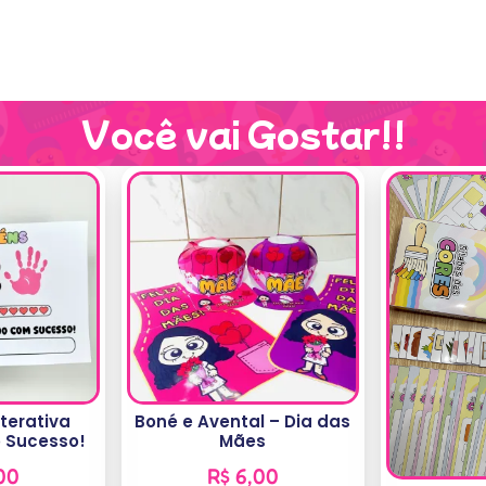
Você vai Gostar!!
nterativa
Boné e Avental – Dia das
 Sucesso!
Mães
00
R$
6,00