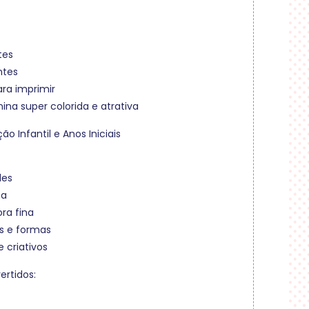
tes
ntes
ara imprimir
ina super colorida e atrativa
ão Infantil e Anos Iniciais
des
na
ra fina
s e formas
 criativos
ertidos: