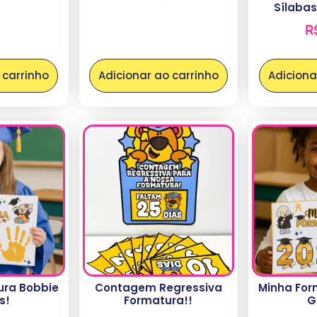
Sílabas
R
 carrinho
Adicionar ao carrinho
Adiciona
ura Bobbie
Contagem Regressiva
Minha For
s!
Formatura!!
G