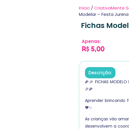
Início
/
CriativaMente S
Modelar – Festa Junina
Fichas Model
Apenas:
R$
5,00
Descrição:
🌽🎉 FICHAS MODELO 
🎉🌽
Aprender brincando f
🧡✨
As crianças vão ama
desenvolvem a coord