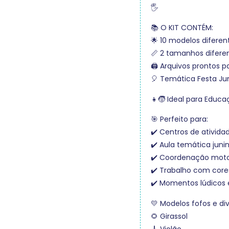
🖐️
📚 O KIT CONTÉM:
🌟 10 modelos diferen
📏 2 tamanhos difere
🖨️ Arquivos prontos p
🎈 Temática Festa Jun
👧🧒 Ideal para Educaç
🎯 Perfeito para:
✔️ Centros de ativida
✔️ Aula temática juni
✔️ Coordenação moto
✔️ Trabalho com core
✔️ Momentos lúdicos e
💛 Modelos fofos e div
🌻 Girassol
🎸 Violão