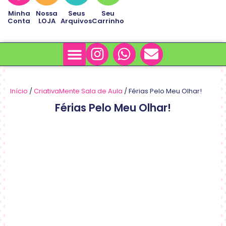
Minha
Nossa
Seus
Seu
Conta
LOJA
Arquivos
Carrinho
Minha Conta
Sobre Nós
Início
/
CriativaMente Sala de Aula
/ Férias Pelo Meu Olhar!
Férias Pelo Meu Olhar!