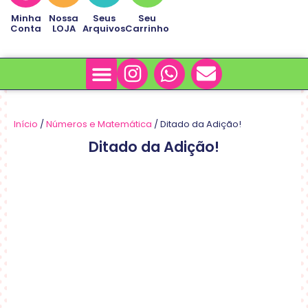
Minha
Nossa
Seus
Seu
Conta
LOJA
Arquivos
Carrinho
Minha Conta
Sobre Nós
Início
/
Números e Matemática
/ Ditado da Adição!
Ditado da Adição!