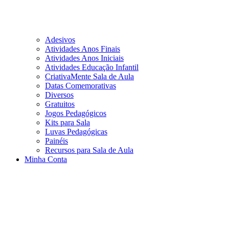
Adesivos
Atividades Anos Finais
Atividades Anos Iniciais
Atividades Educação Infantil
CriativaMente Sala de Aula
Datas Comemorativas
Diversos
Gratuitos
Jogos Pedagógicos
Kits para Sala
Luvas Pedagógicas
Painéis
Recursos para Sala de Aula
Minha Conta