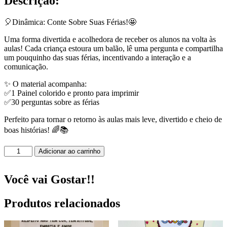
Descrição:
🎈Dinâmica: Conte Sobre Suas Férias!🤩
Uma forma divertida e acolhedora de receber os alunos na volta às
aulas! Cada criança estoura um balão, lê uma pergunta e compartilha
um pouquinho das suas férias, incentivando a interação e a
comunicação.
✨ O material acompanha:
✅1 Painel colorido e pronto para imprimir
✅30 perguntas sobre as férias
Perfeito para tornar o retorno às aulas mais leve, divertido e cheio de
boas histórias! 🌈📚
Dinâmica:
Adicionar ao carrinho
Conte
Sobre
Suas
Você vai Gostar!!
Férias!
quantidade
Produtos relacionados