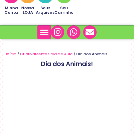
Minha
Nossa
Seus
Seu
Conta
LOJA
Arquivos
Carrinho
Minha Conta
Sobre Nós
Início
/
CriativaMente Sala de Aula
/ Dia dos Animais!
Dia dos Animais!