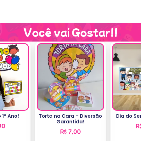
Você vai Gostar!!
 1º Ano!
Torta na Cara – Diversão
Dia do Ser
Garantida!
90
R
R$
7,00