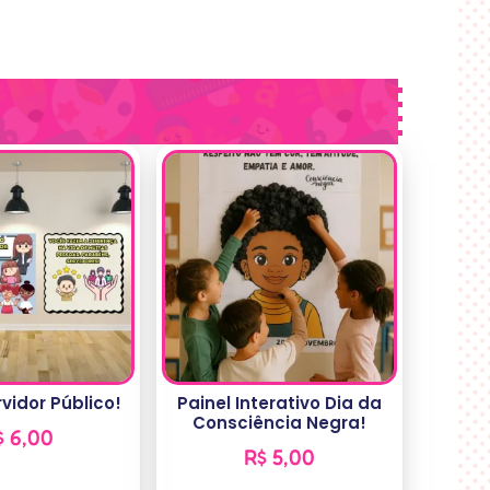
vidor Público!
Painel Interativo Dia da
Consciência Negra!
$
6,00
R$
5,00