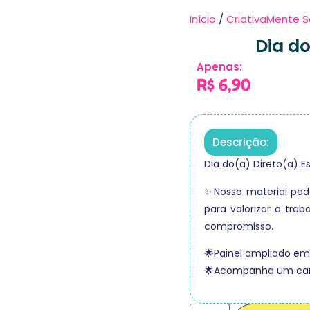
Início
/
CriativaMente S
Dia do
Apenas:
R$
6,90
Descrição:
Dia do(a) Direto(a) Es
✨Nosso material ped
para valorizar o tr
compromisso.
🌟Painel ampliado em 
🌟Acompanha um cart