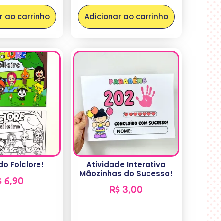
r ao carrinho
Adicionar ao carrinho
do Folclore!
Atividade Interativa
Mãozinhas do Sucesso!
$
6,90
R$
3,00