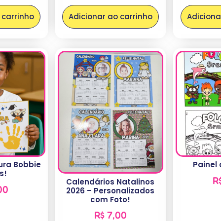
 carrinho
Adicionar ao carrinho
Adiciona
ura Bobbie
Painel 
s!
R
Calendários Natalinos
00
2026 – Personalizados
com Foto!
R$
7,00