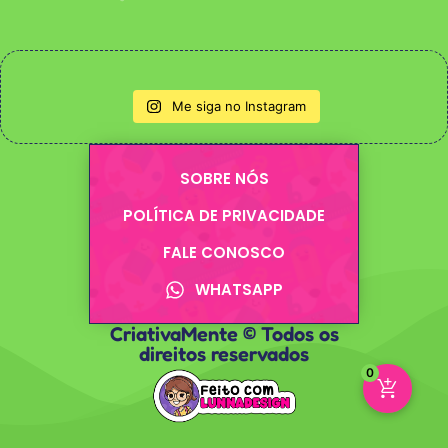
Me siga no Instagram
SOBRE NÓS
POLÍTICA DE PRIVACIDADE
FALE CONOSCO
WHATSAPP
CriativaMente © Todos os
direitos reservados
0