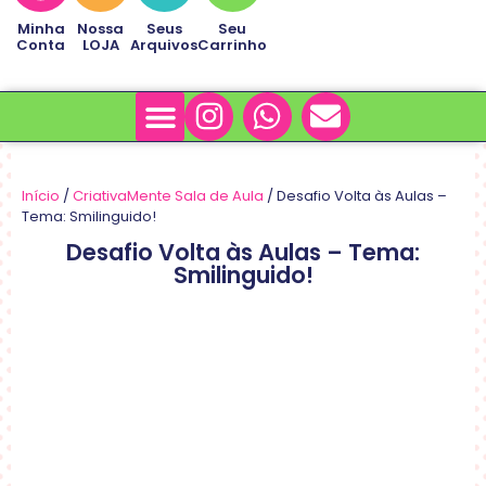
Minha
Nossa
Seus
Seu
Conta
LOJA
Arquivos
Carrinho
Minha Conta
Sobre Nós
Início
/
CriativaMente Sala de Aula
/ Desafio Volta às Aulas –
Tema: Smilinguido!
Desafio Volta às Aulas – Tema:
Smilinguido!