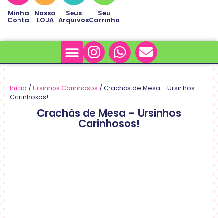
Minha
Nossa
Seus
Seu
Conta
LOJA
Arquivos
Carrinho
Minha Conta
Sobre Nós
Início
/
Ursinhos Carinhosos
/ Crachás de Mesa – Ursinhos
Carinhosos!
Crachás de Mesa – Ursinhos
Carinhosos!