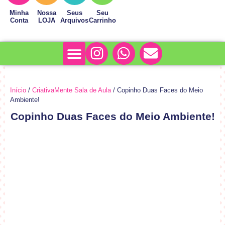
Minha
Nossa
Seus
Seu
Conta
LOJA
Arquivos
Carrinho
Minha Conta
Sobre Nós
Início
/
CriativaMente Sala de Aula
/ Copinho Duas Faces do Meio
Ambiente!
Copinho Duas Faces do Meio Ambiente!