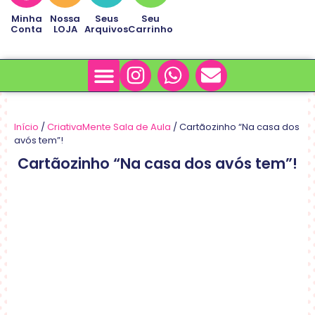
Minha
Nossa
Seus
Seu
Conta
LOJA
Arquivos
Carrinho
Minha Conta
Sobre Nós
Início
/
CriativaMente Sala de Aula
/ Cartãozinho “Na casa dos
avós tem”!
Cartãozinho “Na casa dos avós tem”!