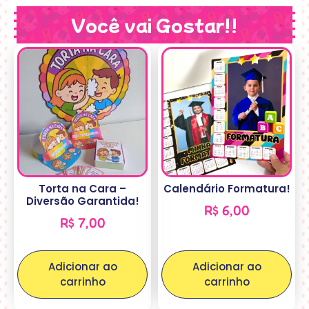
Você vai Gostar!!
Torta na Cara –
Calendário Formatura!
Diversão Garantida!
R$
6,00
R$
7,00
Adicionar ao
Adicionar ao
carrinho
carrinho