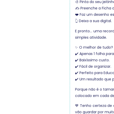
🎨 Pinta do seu jeitinh
✍️ Preenche a Ficha 
❤️ Faz um desenho es
👆 Deixa a sua digital.
E pronto… uma recor
simples atividade.
✨ O melhor de tudo?
✔️ Apenas 1 folha para
✔️ Baixíssimo custo.
✔️ Fácil de organizar.
✔️ Perfeito para Educ
✔️ Um resultado que 
Porque não é o tama
colocado em cada de
💙 Tenho certeza de 
vão guardar por muit