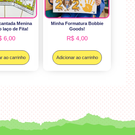
cantada Menina
Minha Formatura Bobbie
 laço de Fita!
Goods!
$
6,00
R$
4,00
r ao carrinho
Adicionar ao carrinho