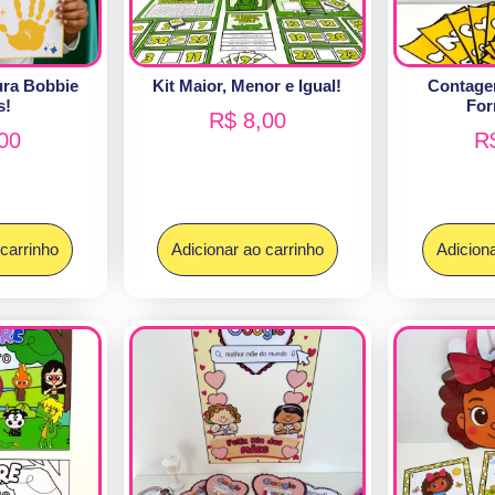
ura Bobbie
Kit Maior, Menor e Igual!
Contage
s!
For
R$
8,00
00
R
 carrinho
Adicionar ao carrinho
Adiciona