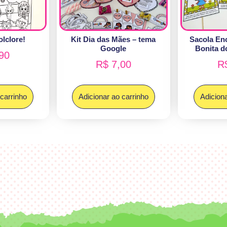
olclore!
Kit Dia das Mães – tema
Sacola En
Google
Bonita do
90
R$
7,00
R
 carrinho
Adicionar ao carrinho
Adiciona