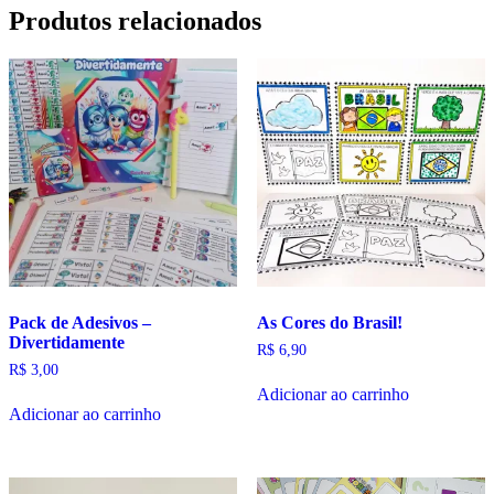
no
Produtos relacionados
País
das
Maravilhas!
quantidade
Pack de Adesivos –
As Cores do Brasil!
Divertidamente
R$
6,90
R$
3,00
Adicionar ao carrinho
Adicionar ao carrinho