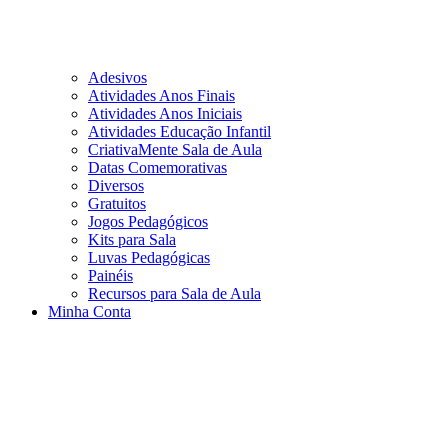
Adesivos
Atividades Anos Finais
Atividades Anos Iniciais
Atividades Educação Infantil
CriativaMente Sala de Aula
Datas Comemorativas
Diversos
Gratuitos
Jogos Pedagógicos
Kits para Sala
Luvas Pedagógicas
Painéis
Recursos para Sala de Aula
Minha Conta