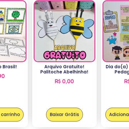
 Brasil!
Arquivo Gratuito!
Dia do(a)
Palitoche Abelhinha!
Pedag
90
R$
0,00
R
 carrinho
Baixar Grátis
Adiciona