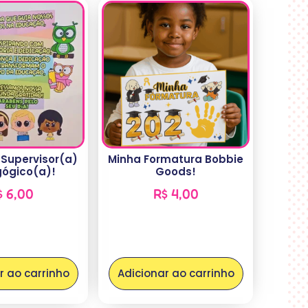
 Supervisor(a)
Minha Formatura Bobbie
ógico(a)!
Goods!
$
6,00
R$
4,00
r ao carrinho
Adicionar ao carrinho