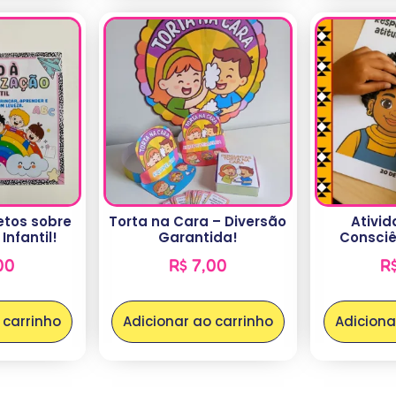
letos sobre
Torta na Cara – Diversão
Ativid
Infantil!
Garantida!
Consciê
00
R$
7,00
R
 carrinho
Adicionar ao carrinho
Adiciona