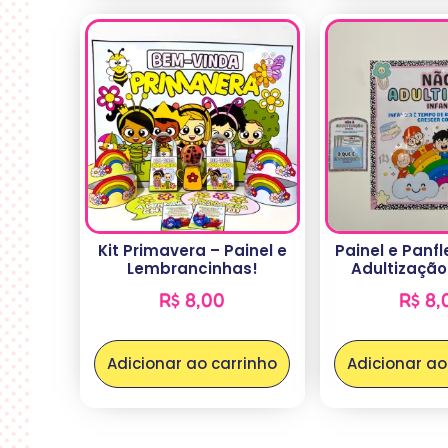
Kit Primavera – Painel e
Painel e Panf
Lembrancinhas!
Adultização 
R$
8,00
R$
8,
Adicionar ao carrinho
Adicionar ao