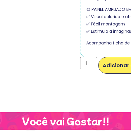
🎨 PAINEL AMPLIADO E
✅ Visual colorido e at
✅ Fácil montagem
✅ Estimula a imaginaç
Acompanha ficha de at
Adicionar 
Você vai Gostar!!