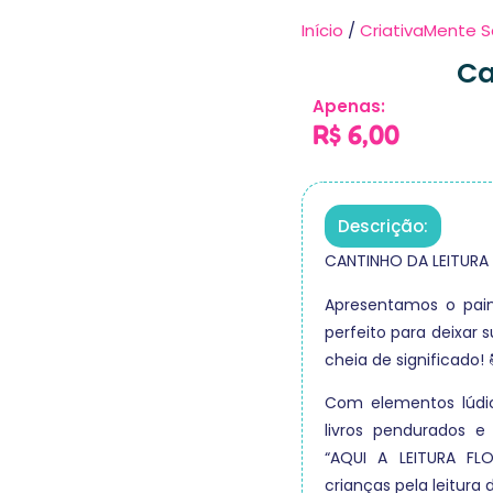
Início
/
CriativaMente S
Ca
Apenas:
R$
6,00
Descrição:
CANTINHO DA LEITURA 
Apresentamos o paine
perfeito para deixar 
cheia de significado! 
Com elementos lúdico
livros pendurados e
“AQUI A LEITURA FLO
crianças pela leitura