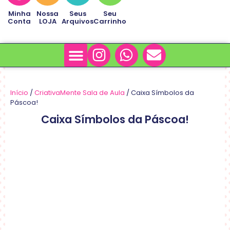
Minha
Nossa
Seus
Seu
Conta
LOJA
Arquivos
Carrinho
Minha Conta
Sobre Nós
Início
/
CriativaMente Sala de Aula
/ Caixa Símbolos da
Páscoa!
Caixa Símbolos da Páscoa!