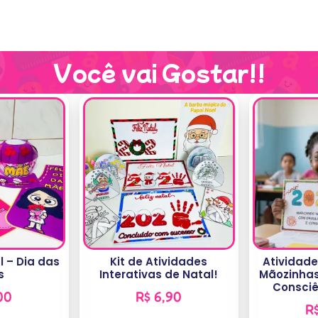
Você vai Gostar!!
l – Dia das
Kit de Atividades
Atividad
s
Interativas de Natal!
Mãozinhas
Consciê
00
R$
6,90
R