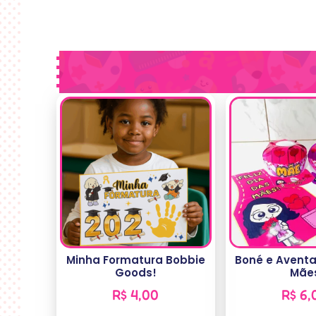
Minha Formatura Bobbie
Boné e Aventa
Goods!
Mãe
R$
4,00
R$
6,