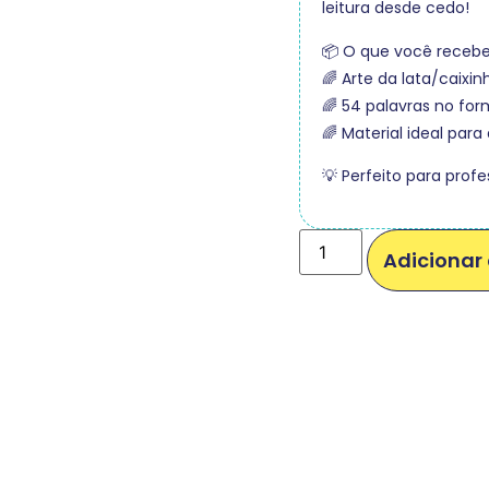
leitura desde cedo!
📦 O que você recebe
🌈 Arte da lata/caixi
🌈 54 palavras no for
🌈 Material ideal para
💡 Perfeito para prof
Adicionar 