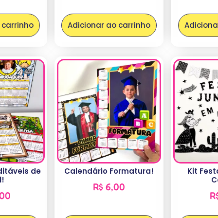
 carrinho
Adicionar ao carrinho
Adiciona
ditáveis de
Calendário Formatura!
Kit Fes
l!
C
R$
6,00
,00
R