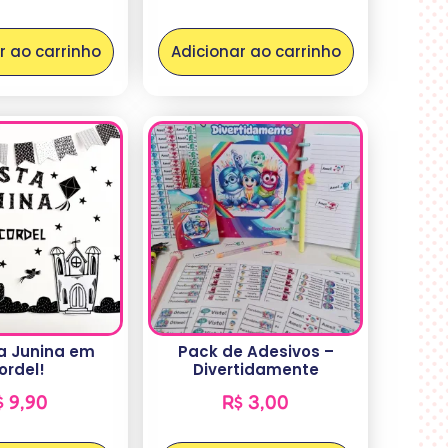
r ao carrinho
Adicionar ao carrinho
ta Junina em
Pack de Adesivos –
ordel!
Divertidamente
$
9,90
R$
3,00