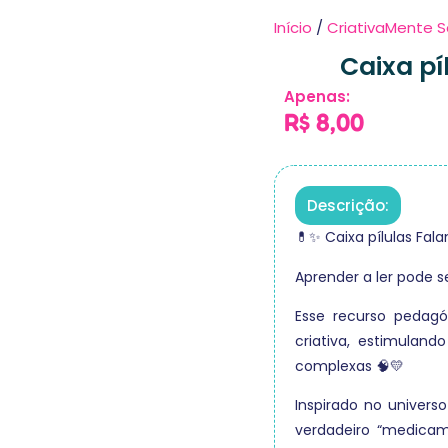
Início
/
CriativaMente S
Caixa pí
Apenas:
R$
8,00
Descrição:
💊✨ Caixa pílulas Fala
Aprender a ler pode se
Esse recurso pedagó
criativa, estimulan
complexas 🧠💛
Inspirado no univers
verdadeiro “medicam