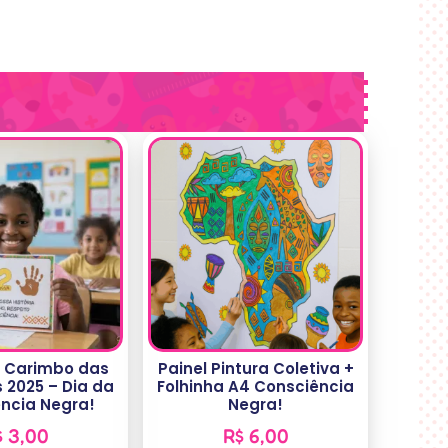
e Carimbo das
Painel Pintura Coletiva +
 2025 – Dia da
Folhinha A4 Consciência
ncia Negra!
Negra!
$
3,00
R$
6,00