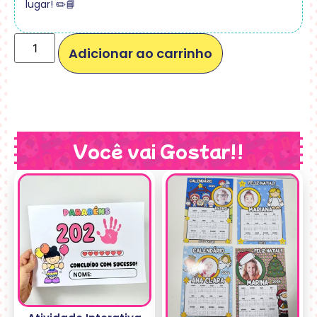
lugar! ✏️📘
Adicionar ao carrinho
Você vai Gostar!!