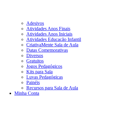
Adesivos
Atividades Anos Finais
Atividades Anos Iniciais
Atividades Educação Infantil
CriativaMente Sala de Aula
Datas Comemorativas
Diversos
Gratuitos
Jogos Pedagógicos
Kits para Sala
Luvas Pedagógicas
Painéis
Recursos para Sala de Aula
Minha Conta