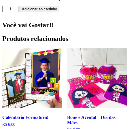
Brincadeira
Adicionar ao carrinho
Rabo
do
Burro!
Você vai Gostar!!
quantidade
Produtos relacionados
Calendário Formatura!
Boné e Avental – Dia das
Mães
R$
6,00