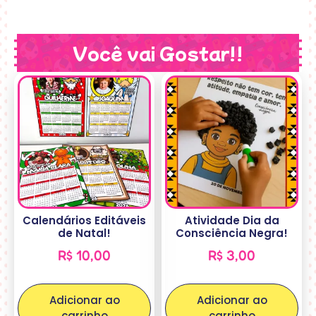
Você vai Gostar!!
Calendários Editáveis
Atividade Dia da
de Natal!
Consciência Negra!
R$
10,00
R$
3,00
Adicionar ao
Adicionar ao
carrinho
carrinho