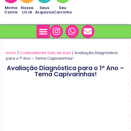
Minha
Nossa
Seus
Seu
Conta
LOJA
Arquivos
Carrinho
Minha Conta
Sobre Nós
Início
/
CriativaMente Sala de Aula
/ Avaliação Diagnóstica
para o 1º Ano – Tema Capivarinhas!
Avaliação Diagnóstica para o 1º Ano –
Tema Capivarinhas!